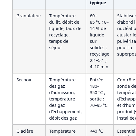
typique
Granulateur
Température
60–
Stabilise
du lit, débit de
85 °C ; 8–
d'abord l
liquide, taux de
14 % de
nucléatio
recyclage,
liquide
ajuster le
temps de
sur
pulvérisa
séjour
solides ;
pour la
recyclage
superpos
2:1–5:1 ;
4–10 min
Séchoir
Température
Entrée :
Contrôle
des gaz
180–
sonde d
d'admission,
350 °C ;
températ
température
sortie :
d'échap
des gaz
70–95 °C
et d'hum
d'échappement,
produit (
débit des gaz
installée)
Glacière
Température
<40 °C
Essentie