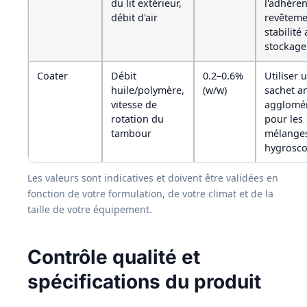
du lit extérieur,
l'adhére
débit d'air
revêtemen
stabilité
stockage
Coater
Débit
0.2–0.6%
Utiliser 
huile/polymère,
(w/w)
sachet an
vitesse de
agglomé
rotation du
pour les
tambour
mélange
hygrosco
Les valeurs sont indicatives et doivent être validées en
fonction de votre formulation, de votre climat et de la
taille de votre équipement.
Contrôle qualité et
spécifications du produit